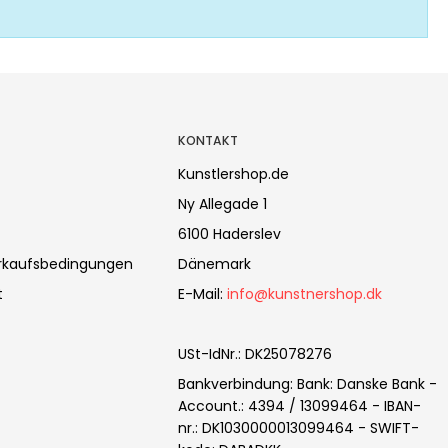
KONTAKT
Kunstlershop.de
Ny Allegade 1
6100 Haderslev
erkaufsbedingungen
Dänemark
t
E-Mail
:
info@kunstnershop.dk
USt-IdNr.
:
DK25078276
Bankverbindung
:
Bank: Danske Bank -
Account.: 4394 / 13099464 - IBAN-
nr.: DK1030000013099464 - SWIFT-