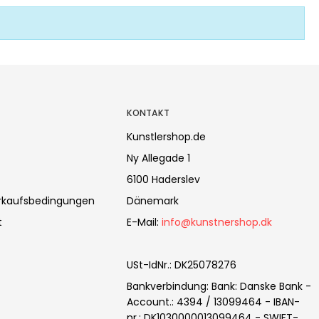
KONTAKT
Kunstlershop.de
Ny Allegade 1
6100 Haderslev
erkaufsbedingungen
Dänemark
t
E-Mail
:
info@kunstnershop.dk
USt-IdNr.
:
DK25078276
Bankverbindung
:
Bank: Danske Bank -
Account.: 4394 / 13099464 - IBAN-
nr.: DK1030000013099464 - SWIFT-